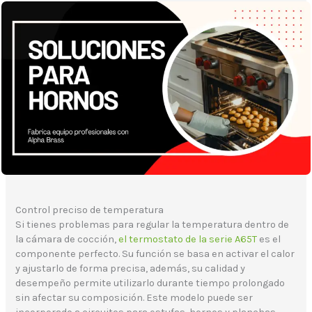
Control preciso de temperatura
Si tienes problemas para regular la temperatura dentro de
la cámara de cocción,
el termostato de la serie A65T
es el
componente perfecto. Su función se basa en activar el calor
y ajustarlo de forma precisa, además, su calidad y
desempeño permite utilizarlo durante tiempo prolongado
sin afectar su composición. Este modelo puede ser