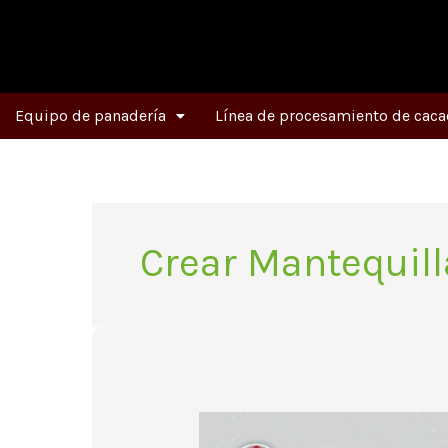
Ir
al
contenido
Equipo de panadería
Línea de procesamiento de caca
Crear Mantequill
El
molino