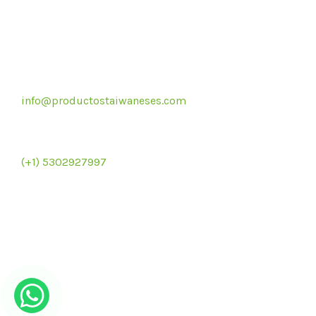
Correo electrónico
info@productostaiwaneses.com
Re
Ventas internacionales
(+1) 5302927997