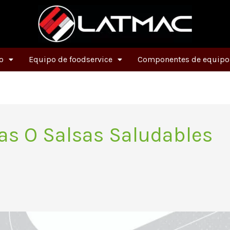
o
Equipo de foodservice
Componentes de equipos
as O Salsas Saludables