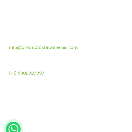
Correo electrónico
info@productostaiwaneses.com
Re
Ventas internacionales
(+1) 5302927997