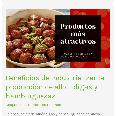
Beneficios
de
industrializar
la
producción
de
albóndigas
y
hamburguesas
Beneficios de industrializar la
producción de albóndigas y
hamburguesas
Máquinas de alimentos rellenos
La producción de albóndigas y hamburguesas conlleva