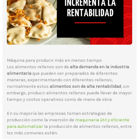
Máquina para producir más en menos tiempo
Los alimentos rellenos son de
alta demanda en la industria
alimentaria
que pueden ser preparados de diferentes
maneras, experimentando con diferentes rellenos,
normalmente estos
alimentos son de alta rentabilidad
, sin
embargo, producir alimentos rellenos puede llevar de mayor
tiempo y costos operativos como de mano de obra.
En su mayoría las empresas toman estrategias de
producción como la inversión de
maquinaria útil y eficiente
para automatizar
la producción de alimentos rellenos, entre
los más comunes están: