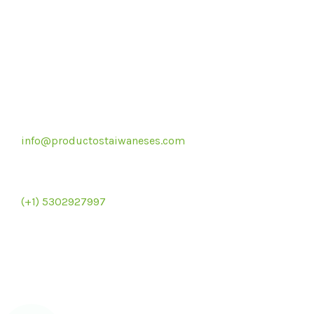
Correo electrónico
info@productostaiwaneses.com
Re
Ventas internacionales
(+1) 5302927997