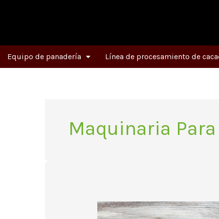
Ir
al
contenido
Equipo de panadería
Línea de procesamiento de caca
Maquinaria Para
¿Cómo
hacer