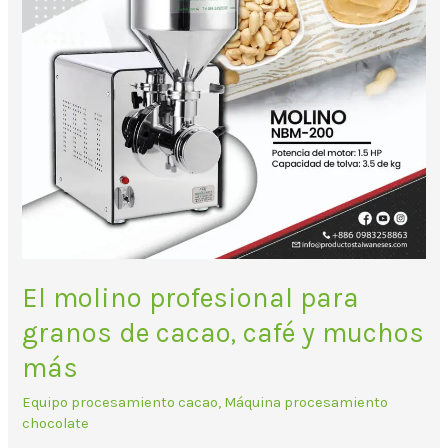
café
y
muchos
más
El molino profesional para
granos de cacao, café y muchos
más
Equipo procesamiento cacao
,
Máquina procesamiento
chocolate