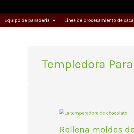
Ir
al
contenido
Equipo de panadería
Línea de procesamiento de caca
Templedora Para
Rellena
moldes
de
Rellena moldes d
chocolate