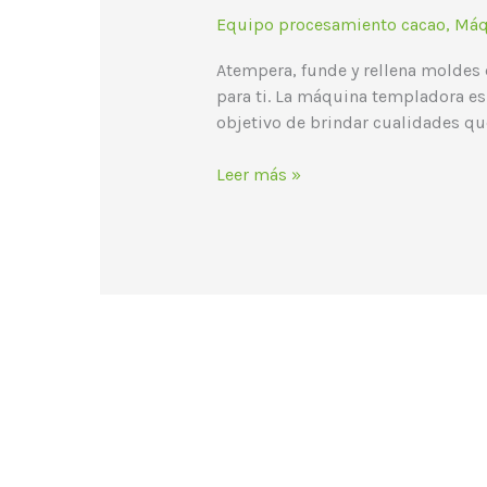
Equipo procesamiento cacao
,
Máq
de
forma
Atempera, funde y rellena moldes 
automática
para ti. La máquina templadora es
objetivo de brindar cualidades que
Leer más »
Correo electrónico