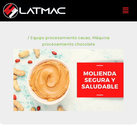
Ir
Menú
al
contenido
/
Equipo procesamiento cacao
,
Máquina
procesamiento chocolate